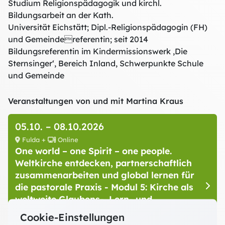
Studium Religionspädagogik und kirchl.
Bildungsarbeit an der Kath.
Universität Eichstätt; Dipl.-Religionspädagogin (FH)
und Gemeindereferentin; seit 2014
Bildungsreferentin im Kindermissionswerk ‚Die
Sternsinger‘, Bereich Inland, Schwerpunkte Schule
und Gemeinde
Veranstaltungen von und mit Martina Kraus
05.10.
–
08.10.2026
Fulda +
Online
One world – one Spirit – one people.
Weltkirche entdecken, partnerschaftlich
zusammenarbeiten und global lernen für
die pastorale Praxis - Modul 5: Kirche als
weltweite Glaubens-, Lern- und
Solidargemeinschaft
Cookie-Einstellungen
Referent:innen