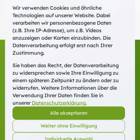
Prof. Dr. Chibueze Udeani
Wir verwenden Cookies und ähnliche
Martina Kraus
Technologien auf unserer Website. Dabei
verarbeiten wir personenbezogene Daten
(z.B. Ihre IP-Adresse), um z.B. Videos
anzuzeigen oder Karten einzubinden. Die
Datenverarbeitung erfolgt erst nach Ihrer
Zustimmung.
Sie haben das Recht, der Datenverarbeitung
zu widersprechen sowie Ihre Einwilligung zu
einem späteren Zeitpunkt zu ändern oder zu
widerrufen. Weitere Informationen über die
Verwendung Ihrer Daten finden Sie in
Fort- und Weiterbildung Freising
unserer
Datenschutzerklärung
.
Domberg 27 · 85354 Freising
Alle akzeptieren
Telefon:
+49 (0) 8161 88540-0
E-Mail:
fwb@dombergcampus.de
Weiter ohne Einwilligung
Individuelle Auswahl