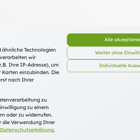
Alle akzeptiere
 ähnliche Technologien
Weiter ohne Einwill
abrück
verarbeiten wir
.B. Ihre IP-Adresse), um
Individuelle Aus
ychologie in München, Jerusalem und Münster; 2008-2013
r Karten einzubinden. Die
tkirche und Leiterin des Programms Freiwillige Dienste im
rst nach Ihrer
rantwortlichen Weltkirche (KDW)
atenverarbeitung zu
inwilligung zu einem
rn oder zu widerrufen.
r die Verwendung Ihrer
 und Weiterbildung Freising
Datenschutzerklärung
.
g 27 · 85354 Freising