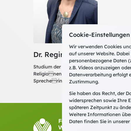
Cookie-Einstellungen
Wir verwenden Cookies und
Dr. Regina Wildgruber, Osn
auf unserer Website. Dabei 
personenbezogene Daten (z
Studium der Philosophie, Theologie und Ps
z.B. Videos anzuzeigen ode
Religionen; seit 2014 Beauftragte für Wel
Datenverarbeitung erfolgt e
Sprecherin der Konferenz der Diözesanve
Zustimmung.
Sie haben das Recht, der D
widersprechen sowie Ihre E
späteren Zeitpunkt zu ände
Weitere Informationen übe
Fort-
Daten finden Sie in unserer
Domber