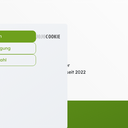
n
igung
wahl
 Beauftragte für den Dialog der
 Ausland im Bistum Osnabrück, seit 2022