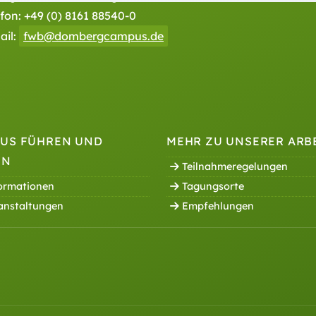
efon:
+49 (0) 8161 88540-0
ail:
fwb@dombergcampus.de
US FÜHREN UND
MEHR ZU UNSERER ARB
EN
Teilnahmeregelungen
ormationen
Tagungsorte
anstaltungen
Empfehlungen